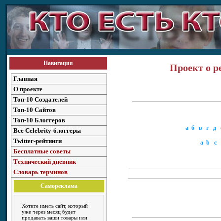
Навигация
Проект о р
Главная
О проекте
Топ-10 Создателей
Топ-10 Сайтов
Топ-10 Блоггеров
а
б
в
г
д
Все Celebrity-блоггеры
Twitter-рейтинги
a
b
c
Бесплатные советы
Технический дневник
Словарь терминов
Самореклама
Хотите иметь сайт, который
уже через месяц будет
продавать ваши товары или