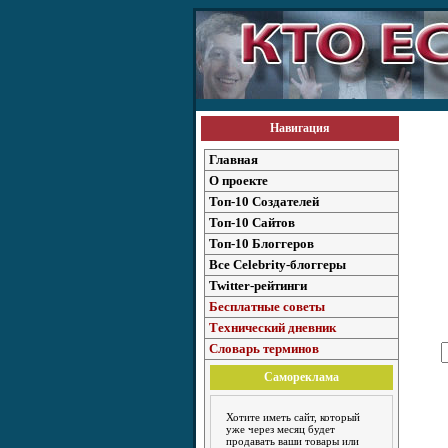
Навигация
Главная
О проекте
Топ-10 Создателей
Топ-10 Сайтов
Топ-10 Блоггеров
Все Celebrity-блоггеры
Twitter-рейтинги
Бесплатные советы
Технический дневник
Словарь терминов
Самореклама
Хотите иметь сайт, который
уже через месяц будет
продавать ваши товары или