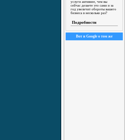
услуги активнее, чем вы
сейчас делаете это сами и за
год увеличит обороты вашего
бизнеса в несколько раз?
Подробности
Вот и Google о том же