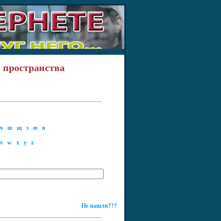
 пространства
ч
ш
щ
э
ю
я
v
w
x
y
z
Не нашли???