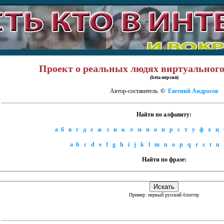
Проект о реальных людях виртуального
(beta-версия)
Автор-составитель
©
Евгений Андросов
Найти по алфавиту:
а
б
в
г
д
е
ж
з
и
к
л
м
н
о
п
р
с
т
у
ф
х
ц
a
b
c
d
e
f
g
h
i
j
k
l
m
n
o
p
q
r
s
t
u
Найти по фразе:
Пример: первый русский блоггер