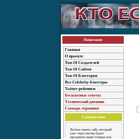
Навигация
Главная
О проекте
Топ-10 Создателей
Топ-10 Сайтов
Топ-10 Блоггеров
Все Celebrity-блоггеры
Twitter-рейтинги
Бесплатные советы
Технический дневник
Словарь терминов
Самореклама
Хотите иметь сайт, который
уже через месяц будет
продавать ваши товары или