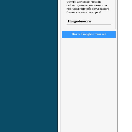
услуги активнее, чем вы
сейчас делаете это сами и за
год увеличит обороты вашего
бизнеса в несколько раз?
Подробности
Вот и Google о том же