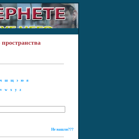
 пространства
ч
ш
щ
э
ю
я
v
w
x
y
z
Не нашли???