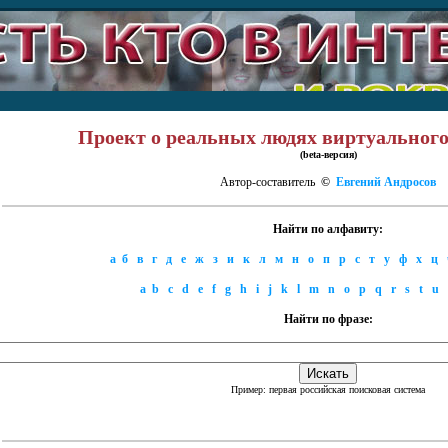
Проект о реальных людях виртуального
(beta-версия)
Автор-составитель
©
Евгений Андросов
Найти по алфавиту:
а
б
в
г
д
е
ж
з
и
к
л
м
н
о
п
р
с
т
у
ф
х
ц
a
b
c
d
e
f
g
h
i
j
k
l
m
n
o
p
q
r
s
t
u
Найти по фразе:
Пример: первая российская поисковая система