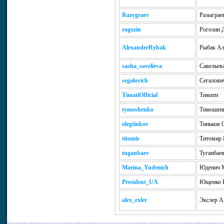
Razygraev
Разыграе
rogozin
Рогозин 
AlexanderRybak
Рыбак Ал
sasha_savelieva
Савельев
segalovich
Сегалови
TimatiOfficial
Тимати
tymoshenko
Тимошен
olegtinkov
Тиньков 
titomir
Титомир 
tuganbaev
Туганбае
Marina_Yudenich
Юденич 
President_UA
Ющенко 
alex_exler
Экслер А