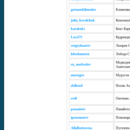
germanklimenko
Клименко
julia_kovalchuk
Ковальчу
karakoks
Кокс Кар
LeraTV
Кудрявце
sergeylazarev
Лазарев 
lobodamusic
Лобода С
Медведев
ru_medvedev
Анатолье
murugov
Муругов 
dolboed
Носик Ан
ovi8
Овечкин 
panaiotov
Панайото
iponomarev
Пономар
AllaBorisovna
Пугачева