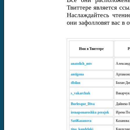
Твиттере является сс
Наслаждайтесь чтени
они зафолловят вас в о
Имя в Твиттере
Р
anatolich_mtv
Александ
antigona
Артамоно
dbilan
Билан Ди
s_vakarchuk
Вакарчук
Burlesque_Diva
Дайнеко 
irenaponaroshku
perajok
Ирена П
SatiKazanova
Казанова
tina_kandelaki
Канделак