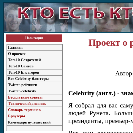
Навигация
Проект о 
Главная
О проекте
Топ-10 Создателей
Топ-10 Сайтов
Автор
Топ-10 Блоггеров
Все Celebrity-блоггеры
Twitter-рейтинги
Twitter-celebrity
Celebrity (англ.) - з
Бесплатные советы
Технический дневник
Я собрал для вас сам
Словарь терминов
людей Рунета. Больш
Браузеры
президенты, премьер-
Календарь путешествий
Все они расположен